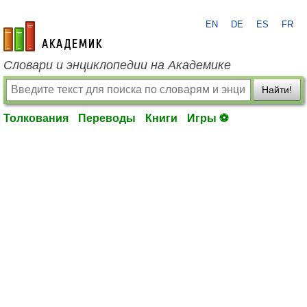
EN
DE
ES
FR
academic.ru
Словари и энциклопедии на Академике
Найти!
Толкования
Переводы
Книги
Игры ⚽