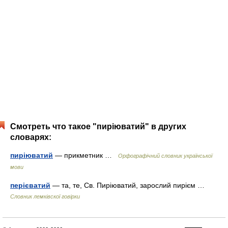
Смотреть что такое "пиріюватий" в других
словарях:
пиріюватий
— прикметник …
Орфографічний словник української
мови
перієватий
— та, те, Св. Пиріюватий, зарослий пирієм …
Словник лемківскої говірки