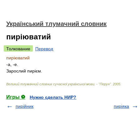
Український тлумачний словник
пиріюватий
Толкование
Перевод
пиріюватий
-а, -е.
Зарослий пирієм.
Великий тлумачний словник сучасної української мови. - "Перун"
.
2005
.
Игры ⚽
Нужно сделать НИР?
пирійник
пиріяка